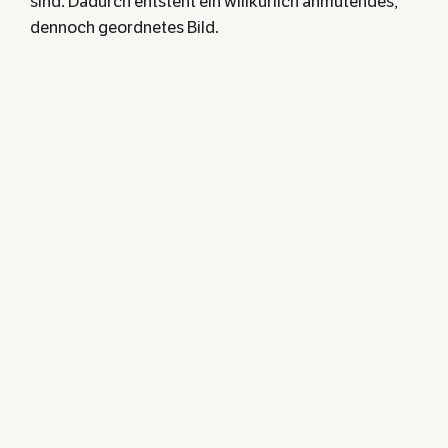
sind. Dadurch entsteht ein willkürlich anmutendes,
dennoch geordnetes Bild.