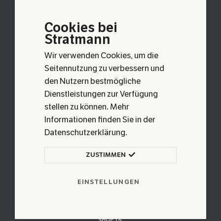
AUF KARTE ANSEHEN
Cookies bei
Stratmann
Wir verwenden Cookies, um die
Seitennutzung zu verbessern und
den Nutzern bestmögliche
Dienstleistungen zur Verfügung
stellen zu können. Mehr
Informationen finden Sie in der
S
T
R
A
T
M
A
N
N
Datenschutzerklärung.
ZUSTIMMEN
© 2026 METALLGESTALTUNG STRATMANN GMBH
EINSTELLUNGEN
IMPRESSUM
DATENSCHUTZ
COOKIE-EINSTELLUNGEN
SHOP